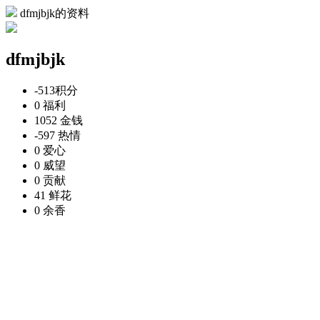
dfmjbjk的资料
dfmjbjk
-513
积分
0
福利
1052
金钱
-597
热情
0
爱心
0
威望
0
贡献
41
鲜花
0
余香